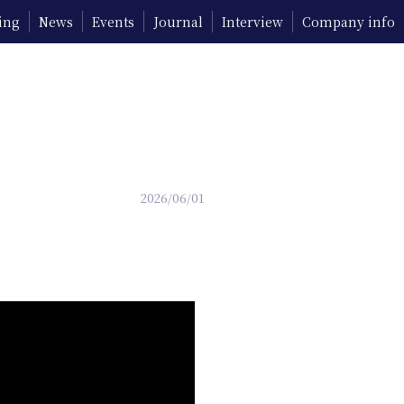
ing
News
Events
Journal
Interview
Company info
2026/06/01