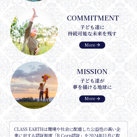
COMMITMENT
子ども達に
持続可能な未来を残す
arrow_forward
More
MISSION
子ども達が
Interv
夢を描ける地球に
arrow_forward
More
CLASS EARTHは環境や社会に配慮した公益性の高い企
業に対する認証制度「B Corp認証」を2024年11月に取