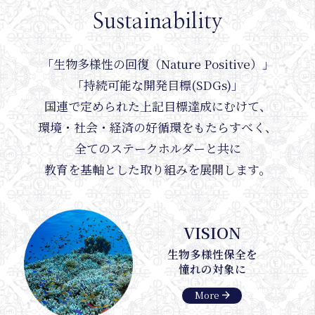
Sustainability
Events
「生物多様性の回復（Nature Positive）」
「持続可能な開発目標(SDGs)」
国連で定められた上記目標達成にむけて、
環境・社会・経済の好循環をもたらすべく、
全てのステークホルダーと共に
教育を基軸とした取り組みを展開します。
VISION
生物多様性保全を
Journa
憧れの対象に
arrow_forward
More