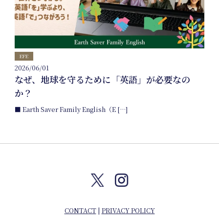
Events
EFE
Journal
2026/06/01
なぜ、地球を守るために「英語」が必要なの
Interview
か？
■ Earth Saver Family English（E […]
Online Shop
Company info
English
日本語
CONTACT
|
PRIVACY POLICY