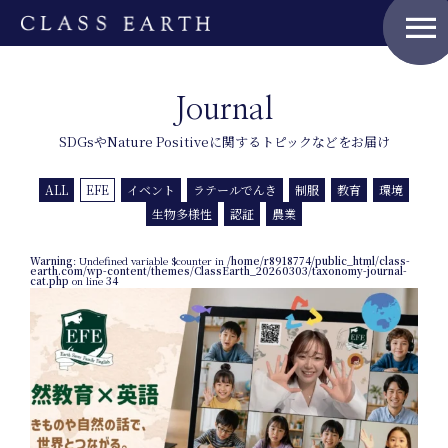
menu
Home
Journal
SDGsやNature Positiveに関するトピックなどをお届け
Nature Positive Members
ALL
EFE
イベント
ラテールでんき
制服
教育
環境
生物多様性
認証
農業
Uniform Project
Warning
: Undefined variable $counter in
/home/r8918774/public_html/class-
earth.com/wp-content/themes/ClassEarth_20260303/taxonomy-journal-
cat.php
on line
34
Art Project
Product Planning
News