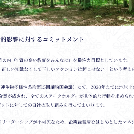
会的影響に対するコミットメント
s17項目の内『4 質の高い教育をみんなに』を最注力目標としています。
おいても、「正しい知識なくして正しいアクションは起こせない」という
国連生物多様性条約第15回締約国会議）にて、2030年までに地球
際合意が成され、全てのステークホルダーが具体的な行動を求められ
ゲットに対しての自社の取り組みを行ってまいります。
のリーダーシップが不可欠なため、企業経営層をはじめとしたマネ