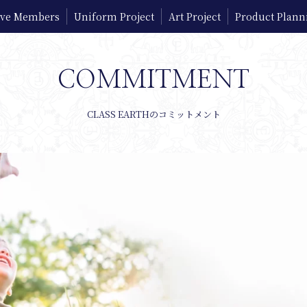
tive Members
Uniform Project
Art Project
Product Plann
COMMITMENT
CLASS EARTHのコミットメント