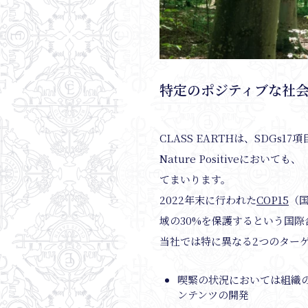
特定のポジティブな社
CLASS EARTHは、SDG
Nature Positiveに
てまいります。
2022年末に行われた
COP15
（
域の30%を保護するという国
当社では特に異なる2つのター
喫緊の状況においては組織
ンテンツの開発