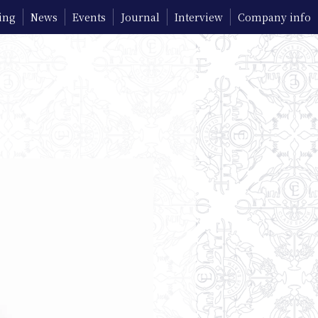
ing
News
Events
Journal
Interview
Company info