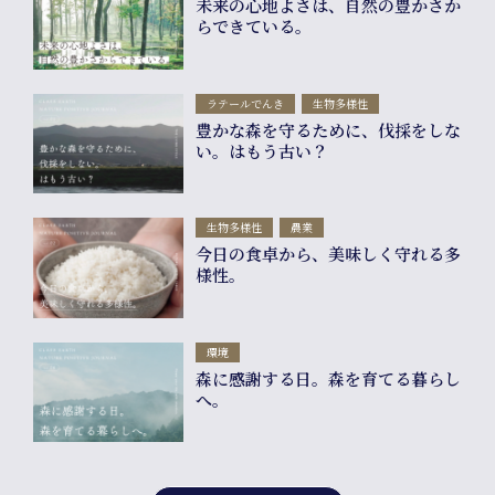
Comp
未来の心地よさは、自然の豊かさか
らできている。
info
ラテールでんき
生物多様性
豊かな森を守るために、伐採をしな
い。はもう古い？
生物多様性
農業
今日の食卓から、美味しく守れる多
様性。
環境
森に感謝する日。森を育てる暮らし
へ。