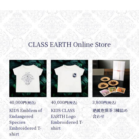
CLASS EARTH Online Store
Onli
40,000
40,000
3,800
円(税込)
円(税込)
円(税込)
KIDS Emblem of
KIDS CLASS
絶滅危惧茶 3種詰め
Endangered
EARTH Logo
合わせ
Species
Embroidered T-
Embroidered T-
shirt
shirt