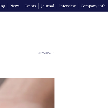
ing
News
Events
Journal
Interview
Company info
2026/05/16