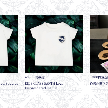
40,000
3,800
円(税込)
円(税込
red Species
KIDS CLASS EARTH Logo
絶滅危惧茶 
Embroidered T-shirt