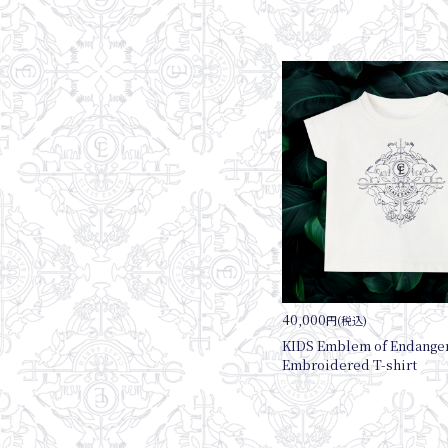
40,000
円(税込)
KIDS Emblem of Endange
Embroidered T-shirt