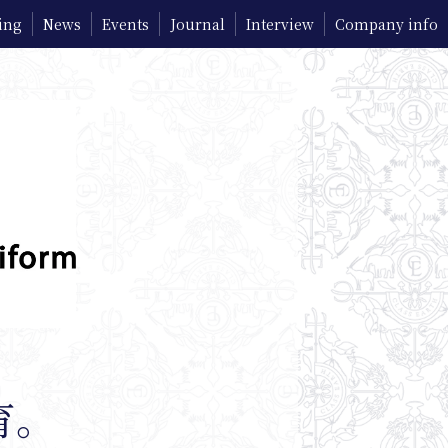
ing
News
Events
Journal
Interview
Company info
育。