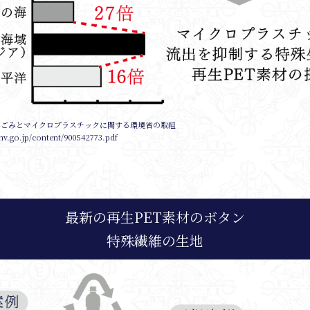
洋ごみとマイクロプラスチックに関する環境省の取組
nv.go.jp/content/900542773.pdf
最新の再生PET素材のボタン
特殊繊維の生地