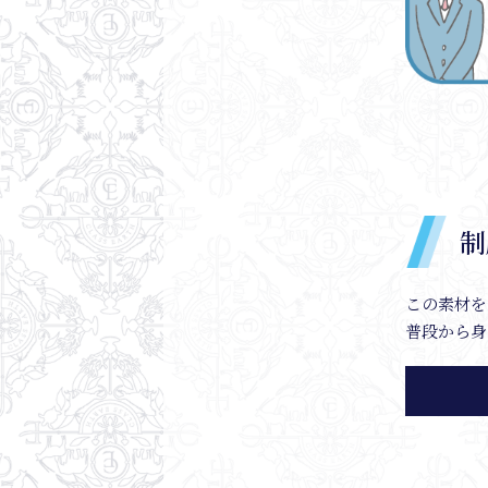
制
この素材を
普段から身