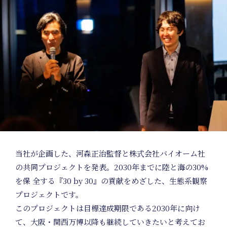
E
当社が企画した、河森正治監督と株式会社バイオーム社
の共同プロジェクトを発表。2030年までに陸と海の30%
を保 全する『30 by 30』の貢献をめざした、生態系観察
プロジェクトです。
このプロジェクトは目標達成期限である2030年に向け
て、大阪・関⻄万博以降も継続していきたいと考えてお