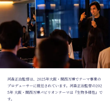
河森正治監督は、2025年大阪・関⻄万博でテーマ事業の
プロデューサーに就任されています。河森正治監督の202
5年 大阪・関⻄万博パビリオンテーマは『生物多様性』で
す。