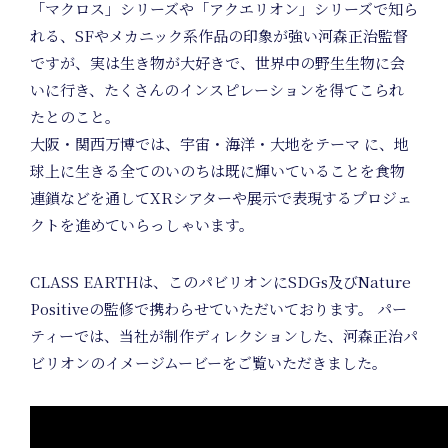
N
「マクロス」シリーズや「アクエリオン」シリーズで知ら
れる、SFやメカニック系作品の印象が強い河森正治監督
ですが、実は生き物が大好きで、世界中の野生生物に会
いに行き、たくさんのインスピレーションを得てこられ
たとのこと。
大阪・関⻄万博では、宇宙・海洋・大地をテーマ に、地
球上に生きる全てのいのちは既に輝いていることを食物
連鎖などを通してXRシアターや展示で表現するプロジェ
クトを進めていらっしゃいます。
CLASS EARTHは、このパビリオンにSDGs及びNature
Positiveの監修で携わらせていただいております。 パー
ティーでは、当社が制作ディレクションした、河森正治パ
ビリオンのイメージムービーをご覧いただきました。