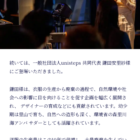
続いては、一般社団法人unisteps 共同代表 鎌田安里紗様
にご登場いただきました。
鎌田様は、衣服の生産から廃棄の過程で、自然環境や社
会への影響に目を向けることを促す企画を幅広く展開さ
れ、 デザイナーの育成などにも貢献されています。幼少
期は里山で育ち、自然への造形も深く、環境省の森里川
海アンバ サダーとしても活躍されています。
洋服の生産量はこの10年で倍増し、大量廃棄を生んでい