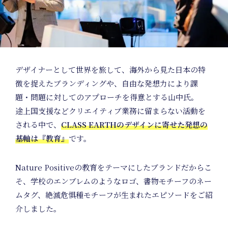
N
デザイナーとして世界を旅して、海外から見た日本の特
徴を捉えたブランディングや、自由な発想力により課
題・問題に対してのアプローチを得意とする山中氏。
途上国支援などクリエイティブ業務に留まらない活動を
される中で、
CLASS EARTHのデザインに寄せた発想の
基軸は『教育』
です。
Nature Positiveの教育をテーマにしたブランドだからこ
そ、学校のエンブレムのようなロゴ、書物モチーフのネー
ムタグ、絶滅危惧種モチーフが生まれたエピソードをご紹
介しました。