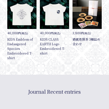
Interv
40,000
40,000
3,800
円(税込)
円(税込)
円(税込)
KIDS Emblem of
KIDS CLASS
絶滅危惧茶 3種詰め
Endangered
EARTH Logo
合わせ
Species
Embroidered T-
Embroidered T-
shirt
shirt
Online
Journal Recent entries