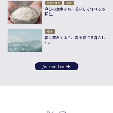
Compa
生物多様性
農業
今日の食卓から、美味しく守れる多
info
様性。
環境
森に感謝する日。森を育てる暮らし
へ。
arrow_forward
Journal List