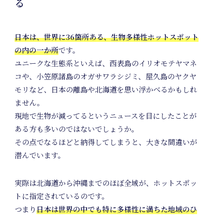
Nature
る
日本は、世界に36箇所ある、生物多様性ホットスポット
の内の一か所
です。
Positiv
ユニークな生態系といえば、西表島のイリオモテヤマネ
コや、小笠原諸島のオガサワラシジミ、屋久島のヤクヤ
モリなど、日本の離島や北海道を思い浮かべるかもしれ
ません。
Membe
現地で生物が減ってるというニュースを目にしたことが
ある方も多いのではないでしょうか。
その点でなるほどと納得してしまうと、大きな間違いが
潜んでいます。
実際は北海道から沖縄までのほぼ全域が、ホットスポッ
トに指定されているのです。
つまり
日本は世界の中でも特に多様性に満ちた地域のひ