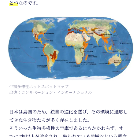
とつ
なのです。
Unifo
Projec
生物多様性ホットスポットマップ
出典：コンサベーション・インターナショナル
日本は島国のため、独自の進化を遂げ、その環境に適応し
てきた生き物たちが多く存在しました。
そういった生物多様性の宝庫であるにもかかわらず、す
でに
7割以上が改変され、失われている地域
だという残念