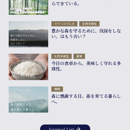
info
らできている。
ラテールでんき
生物多様性
豊かな森を守るために、伐採をしな
い。はもう古い？
生物多様性
農業
今日の食卓から、美味しく守れる多
様性。
環境
森に感謝する日。森を育てる暮らし
へ。
arrow_forward
Journal List