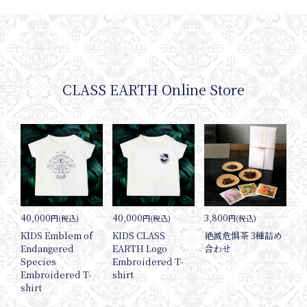
Onli
CLASS EARTH Online Store
Shop
40,000
40,000
3,800
円(税込)
円(税込)
円(税込)
KIDS Emblem of
KIDS CLASS
絶滅危惧茶 3種詰め
Endangered
EARTH Logo
合わせ
Species
Embroidered T-
Embroidered T-
shirt
shirt