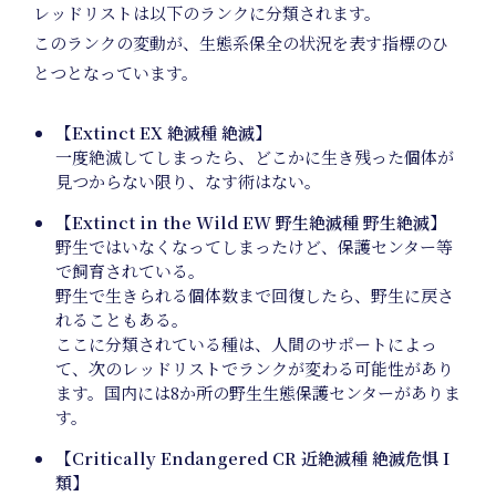
レッドリストは以下のランクに分類されます。
このランクの変動が、生態系保全の状況を表す指標のひ
とつとなっています。
【Extinct EX 絶滅種 絶滅】
一度絶滅してしまったら、どこかに生き残った個体が
見つからない限り、なす術はない。
Prod
【Extinct in the Wild EW 野生絶滅種 野生絶滅】
野生ではいなくなってしまったけど、保護センター等
で飼育されている。
野生で生きられる個体数まで回復したら、野生に戻さ
れることもある。
ここに分類されている種は、人間のサポートによっ
Plan
て、次のレッドリストでランクが変わる可能性があり
ます。国内には8か所の野生生態保護センターがありま
す。
【Critically Endangered CR 近絶滅種 絶滅危惧Ｉ
類】