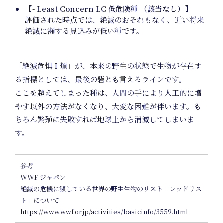
New
【- Least Concern LC 低危険種 （該当なし）】
評価された時点では、絶滅のおそれもなく、近い将来
絶滅に瀕する見込みが低い種です。
「絶滅危惧Ｉ類」が、本来の野生の状態で生物が存在す
る指標としては、最後の砦とも言えるラインです。
ここを超えてしまった種は、人間の手により人工的に増
やす以外の方法がなくなり、大変な困難が伴います。も
ちろん繁殖に失敗すれば地球上から消滅してしまいま
す。
参考
WWF ジャパン
絶滅の危機に瀕している世界の野生生物のリスト「レッドリス
ト」について
https://www.wwf.or.jp/activities/basicinfo/3559.html