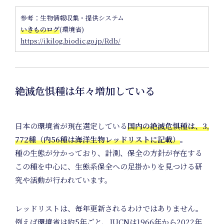
Proje
参考：生物情報収集・提供システム
いきものログ
(環境省)
https://ikilog.biodic.go.jp/Rdb/
絶滅危惧種は年々増加している
日本の環境省が現在選定している
国内の絶滅危惧種は、3,
772種（内56種は海洋生物レッドリストに記載）
。
種の生態が分かっており、計測、保全の方針が存在する
この種を中心に、生態系保全への足掛かりを見つける研
究や活動が行われています。
レッドリストは、毎年更新されるわけではありません。
例えば環境省は約5年ごと、IUCNは1966年から2022年