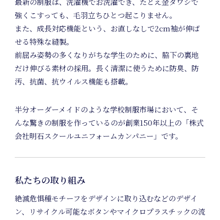
最新の制服は、洗濯機でお洗濯でき、たとえ金タワシで
強くこすっても、毛羽立ちひとつ起こりません。
また、成長対応機能という、お直しなしで2cm袖が伸ば
せる特殊な縫製。
前屈み姿勢の多くなりがちな学生のために、脇下の裏地
Art Project
だけ伸びる素材の採用。長く清潔に使うために防臭、防
汚、抗菌、抗ウイルス機能も搭載。
半分オーダーメイドのような学校制服市場において、そ
んな驚きの制服を作っているのが創業150年以上の「株式
会社明石スクールユニフォームカンパニー」です。
Product
Planning
私たちの取り組み
絶滅危惧種モチーフをデザインに取り込むなどのデザイ
ン、リサイクル可能なボタンやマイクロプラスチックの流