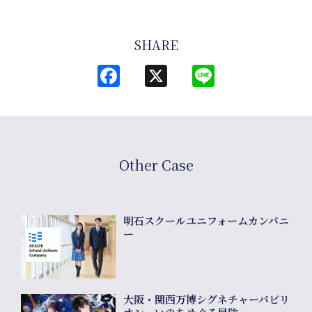
Journal
SHARE
Facebook
X
Line
Interview
Other Case
明石スクールユニフォームカンパニ
ー
Online
大阪・関西万博シグネチャーパビリ