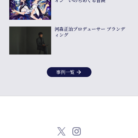
オン いのちめぐる冒険
Shop
河森正治プロデューサー ブランデ
ィング
Company
arrow_forward
事例一覧
info