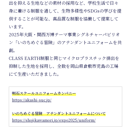
出を抑える生地などの素材の採用など、学校生活で日々
身に着ける制服を通して、生物多様性やSDGsの学びを提
供することが可能な、高品質な制服を協働して提案して
います。
News
2025年大阪・関西万博テーマ事業シグネチャーパビリオ
ン「いのちめぐる冒険」のアテンダントユニフォームを共
創。
CLASS EARTH制服と同じマイクロプラスチック排出を
抑制した生地を採用し、全数を岡山県倉敷市児島の工場
にて生産いただきました。
Events
明石スクールユニフォームカンパニー
https://akashi-suc.jp/
いのちめぐる冒険 アテンダントユニフォームについて
https://shojikawamori.jp/expo2025/uniform/