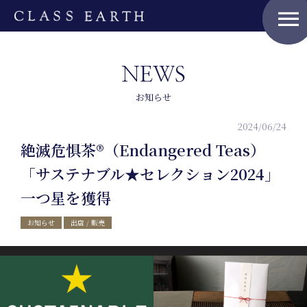
menu
NEWS
お知らせ
2024/06/24
絶滅危惧茶®（Endangered Teas）
「サステナブル★セレクション2024」
一つ星を獲得
お知らせ
出店 / 販売