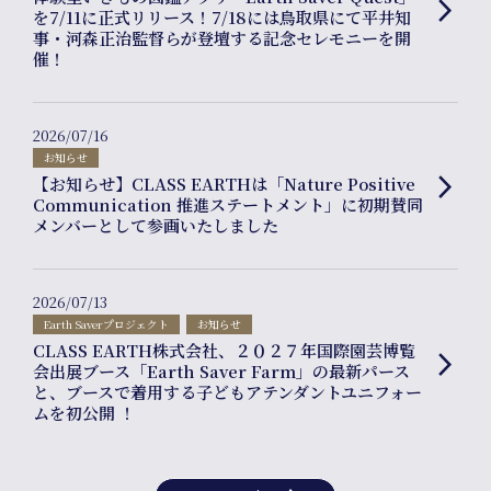
arrow_forward_ios
を7/11に正式リリース！7/18には鳥取県にて平井知
事・河森正治監督らが登壇する記念セレモニーを開
催！
2026/07/16
お知らせ
【お知らせ】CLASS EARTHは「Nature Positive
arrow_forward_ios
Communication 推進ステートメント」に初期賛同
メンバーとして参画いたしました
Compa
2026/07/13
Earth Saverプロジェクト
お知らせ
info
CLASS EARTH株式会社、２０２７年国際園芸博覧
arrow_forward_ios
会出展ブース「Earth Saver Farm」の最新パース
と、ブースで着用する子どもアテンダントユニフォー
ムを初公開 ！