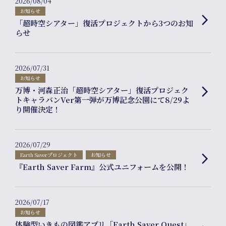
2026/08/04
お知らせ
arrow_forward_ios
「超時空シアター」復活プロジェクトから3つのお知
らせ
2026/07/31
お知らせ
万博・河森正治「超時空シアター」復活プロジェク
arrow_forward_ios
トキャラバンVer第一弾が万博記念公園にて8/29よ
り開催決定！
Online
2026/07/29
Earth Saverプロジェクト
お知らせ
arrow_forward_ios
『Earth Saver Farm』公式ユニフォームを公開！
Shop
2026/07/17
お知らせ
体験型いきもの図鑑アプリ「Earth Saver Quest」