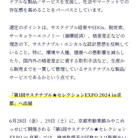
Positive
ナブルな製品／サービスを支援し、社会やマーケットでの
存在感を高めることをパーパスとしています。
Member
選定のポイントは、サステナブル経営やSDGs、脱炭素、
サーキュラーエコノミー（循環経済）、格差是正などの
理念の下、サステナブル・エシカルな設計思想を反映して
いること。特に、環境や人権、健康への悪影響を減らし
たり、国内外の格差是正に資する取引手法など、生産か
ら販売までを一貫して管理しているサステナブルな製品/
サービスであるかという点です。
「第1回サステナブル★セレクションEXPO 2024 in京
都」へ出展
6月28日（金）、29日（土）に、京都市勧業館みやこめ
っせにて開催される「第1回サステナブル★セレクション
EXPO in 京都」では、絶滅危惧茶の試飲および販売をい