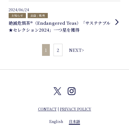
2024/06/24
お知らせ
出店 / 販売
arrow_forward_ios
絶滅危惧茶®（Endangered Teas）「サステナブル
★セレクション2024」一つ星を獲得
Company info
1
2
NEXT>
English
日本語
CONTACT
|
PRIVACY POLICY
English
日本語