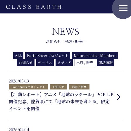
menu
NEWS
お知らせ - 出店 / 販売 -
ALL
Earth Saverプロジェクト
Nature Positive Members
お知らせ
サービス
メディア
出店 / 販売
商品情報
Home
2026/05/13
Earth Saverプロジェクト
お知らせ
出店 / 販売
【活動レポート】アニメ『地球のラテール』POP-UP
arrow_forward_ios
開催記念、佐賀県にて「地球の未来を考える」限定
イベントを開催
Nature
Positive
2026/04/14