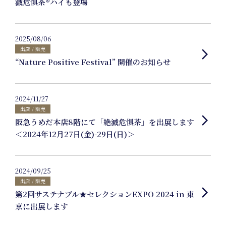
滅危惧茶®︎ハイも登場
2025/08/06
出店 / 販売
arrow_forward_ios
Journal
“Nature Positive Festival” 開催のお知らせ
2024/11/27
出店 / 販売
arrow_forward_ios
阪急うめだ本店8階にて「絶滅危惧茶」を出展します
＜2024年12月27日(金)-29日(日)＞
Interview
2024/09/25
出店 / 販売
arrow_forward_ios
第2回サステナブル★セレクションEXPO 2024 in 東
京に出展します
Online Shop