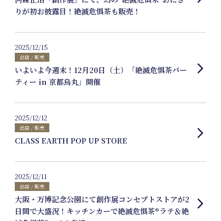
りが初お披露目！絶滅危惧茶も販売！
Product
2025/12/15
出店 / 販売
Planning
arrow_forward_ios
いよいよ今週末！12月20日（土）「絶滅危惧茶パー
ティー in 京都烏丸」開催
2025/12/12
出店 / 販売
arrow_forward_ios
News
CLASS EARTH POP UP STORE
2025/12/11
出店 / 販売
大阪・万博記念公園にて創作展コンセプトストアが2
arrow_forward_ios
Events
日間で大盛況！キッチンカーで絶滅危惧茶®︎ラテ＆絶