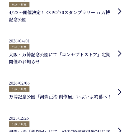
出店 / 販売
Members
arrow_forward_ios
4/22〜開催決定！EXPO’70スタンプラリーin 万博
記念公園
2026/04/01
出店 / 販売
Uniform
arrow_forward_ios
大阪・万博記念公園にて「コンセプトストア」定期
開催のお知らせ
Project
2026/02/06
出店 / 販売
arrow_forward_ios
万博記念公園「河森正治 創作展」いよいよ終幕へ！
Art Project
2025/12/26
出店 / 販売
arrow_forward_ios
河森正治「創作展」にて、幻の“絶滅危惧米”おにぎ