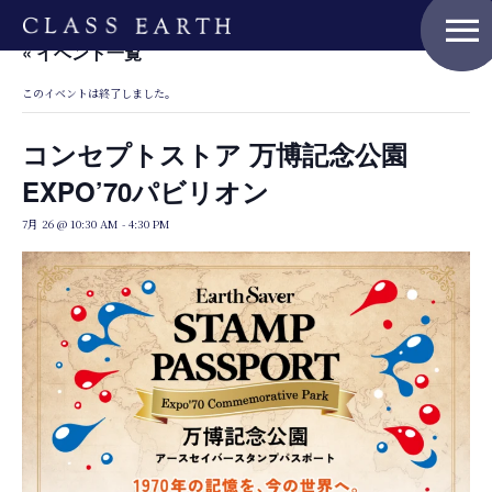
menu
« イベント一覧
このイベントは終了しました。
コンセプトストア 万博記念公園
EXPO’70パビリオン
7月 26 @ 10:30 AM
-
4:30 PM
Home