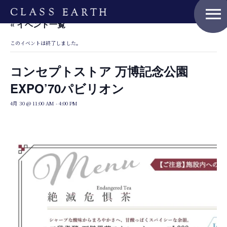
menu
« イベント一覧
このイベントは終了しました。
コンセプトストア 万博記念公園
EXPO’70パビリオン
4月 30 @ 11:00 AM
-
4:00 PM