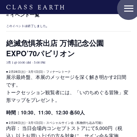
menu
« イベント一覧
このイベントは終了しました。
絶滅危惧茶出店 万博記念公園
EXPO’70パビリオン
3月 1 @ 10:00 AM
-
5:00 PM
■ 2月28日(土)・3月1日(日)：フィナーレトーク
展示最終盤、本展のメッセージを深く解き明かす2日間
です。
トークセッション観覧者には、「いのちめぐる冒険」変
形マップをプレゼント。
時間：10:30、11:30、12:30 各50人
Home
■ 2月28日(土)・3月1日(日)：スペシャルサイン会（私物持ち込み可能）
内容： 当日会場内コンセプトストアにて5,000円（税
込）以上お買い上げの方を対象に、サイン会を実施。