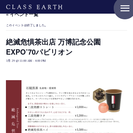
menu
« イベント一覧
このイベントは終了しました。
絶滅危惧茶出店 万博記念公園
EXPO’70パビリオン
3月 29 @ 11:00 AM
-
4:00 PM
Home