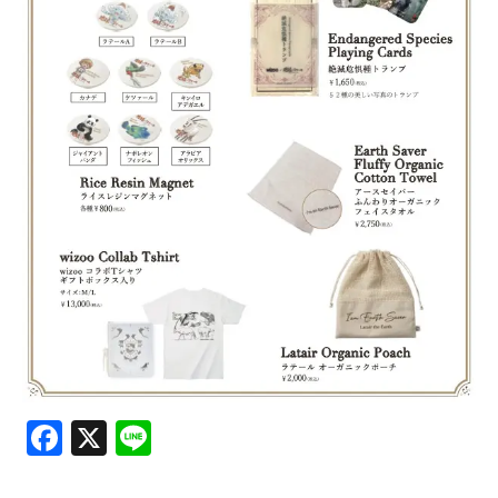
Journal
Interview
Facebook
X
Line
Online