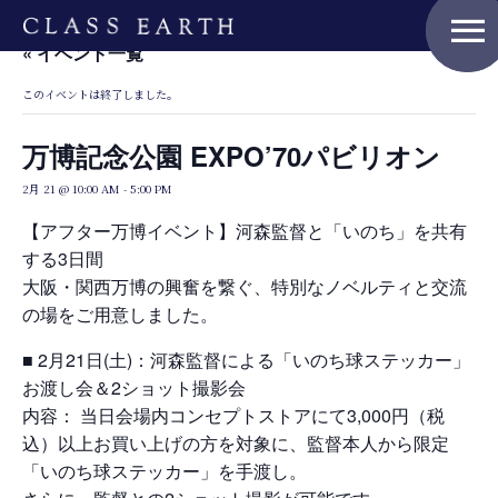
menu
« イベント一覧
このイベントは終了しました。
万博記念公園 EXPO’70パビリオン
2月 21 @ 10:00 AM
-
5:00 PM
【アフター万博イベント】河森監督と「いのち」を共有
する3日間
大阪・関西万博の興奮を繋ぐ、特別なノベルティと交流
の場をご用意しました。
■ 2月21日(土)：河森監督による「いのち球ステッカー」
お渡し会＆2ショット撮影会
Home
内容： 当日会場内コンセプトストアにて3,000円（税
込）以上お買い上げの方を対象に、監督本人から限定
「いのち球ステッカー」を手渡し。