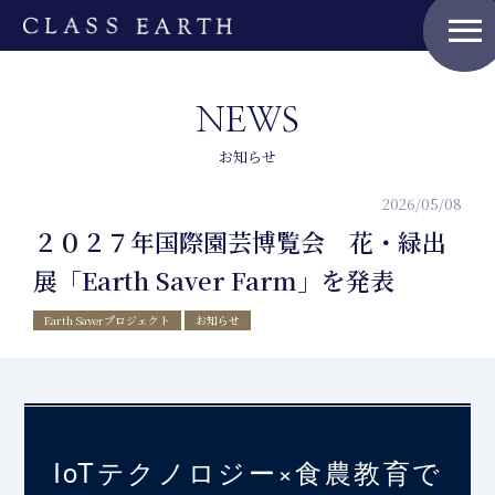
menu
NEWS
お知らせ
2026/05/08
２０２７年国際園芸博覧会 花・緑出
展「Earth Saver Farm」を発表
Earth Saverプロジェクト
お知らせ
IoTテクノロジー×食農教育で