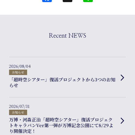
Co
Recent NEWS
2026/08/04
お知らせ
arrow_forward_ios
inf
「超時空シアター」復活プロジェクトから3つのお知
らせ
2026/07/31
お知らせ
万博・河森正治「超時空シアター」復活プロジェク
arrow_forward_ios
トキャラバンVer第一弾が万博記念公園にて8/29よ
り開催決定！