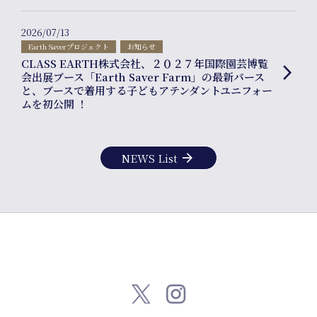
2026/07/13
Earth Saverプロジェクト
お知らせ
CLASS EARTH株式会社、２０２７年国際園芸博覧
arrow_forward_ios
会出展ブース「Earth Saver Farm」の最新パース
と、ブースで着用する子どもアテンダントユニフォー
ムを初公開 ！
arrow_forward
NEWS List