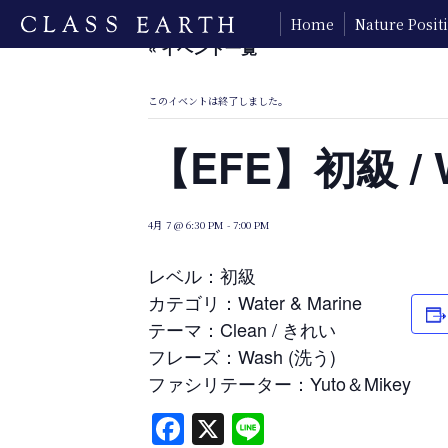
Home
Nature Posi
« イベント一覧
このイベントは終了しました。
【EFE】初級 / Wa
4月 7 @ 6:30 PM
-
7:00 PM
レベル：初級
カテゴリ：Water & Marine
テーマ：Clean / きれい
フレーズ：Wash (洗う)
ファシリテーター：Yuto＆Mikey
Facebook
X
Line