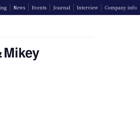
ing
News
Events
Journal
Interview
Company info
＆Mikey