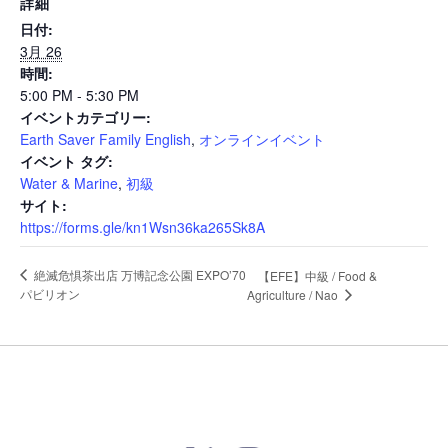
詳細
News
日付:
3月 26
時間:
5:00 PM - 5:30 PM
Events
イベントカテゴリー:
Earth Saver Family English
,
オンラインイベント
イベント タグ:
Journal
Water & Marine
,
初級
サイト:
https://forms.gle/kn1Wsn36ka265Sk8A
Interview
絶滅危惧茶出店 万博記念公園 EXPO’70
【EFE】中級 / Food &
パビリオン
Agriculture / Nao
Online Shop
Company info