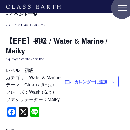
menu
« イベント一覧
このイベントは終了しました。
Home
【EFE】初級 / Water & Marine /
Maiky
Nature Positive Members
3月 26 @ 5:00 PM
-
5:30 PM
レベル：初級
Uniform Project
カテゴリ：Water & Marine
カレンダーに追加
テーマ：Clean / きれい
フレーズ：Wash (洗う)
Art Project
ファシリテーター：Maiky
Facebook
X
Line
Product Planning