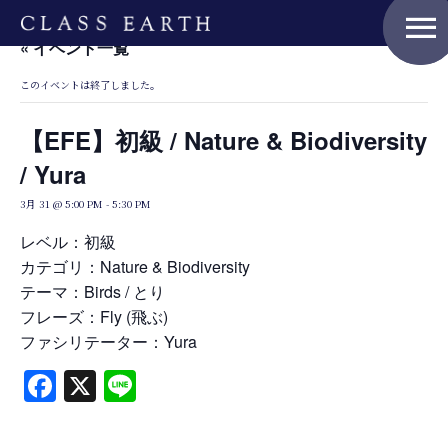
menu
« イベント一覧
このイベントは終了しました。
Home
【EFE】初級 / Nature & Biodiversity
/ Yura
Nature Positive Members
3月 31 @ 5:00 PM
-
5:30 PM
レベル：初級
カテゴリ：Nature & Biodiversity
Uniform Project
テーマ：Birds / とり
フレーズ：Fly (飛ぶ)
ファシリテーター：Yura
Art Project
Facebook
X
Line
Product Planning