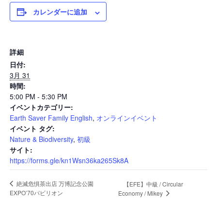
カレンダーに追加
News
詳細
日付:
Events
3月 31
時間:
5:00 PM - 5:30 PM
イベントカテゴリー:
Journal
Earth Saver Family English
,
オンラインイベント
イベント タグ:
Nature & Biodiversity
,
初級
Interview
サイト:
https://forms.gle/kn1Wsn36ka265Sk8A
絶滅危惧茶出店 万博記念公園
【EFE】中級 / Circular
Online Shop
EXPO’70パビリオン
Economy / Mikey