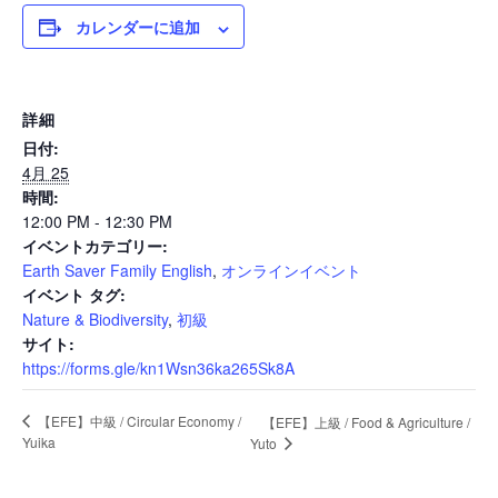
カレンダーに追加
News
詳細
日付:
Events
4月 25
時間:
12:00 PM - 12:30 PM
イベントカテゴリー:
Journal
Earth Saver Family English
,
オンラインイベント
イベント タグ:
Nature & Biodiversity
,
初級
Interview
サイト:
https://forms.gle/kn1Wsn36ka265Sk8A
【EFE】中級 / Circular Economy /
【EFE】上級 / Food & Agriculture /
Online Shop
Yuika
Yuto