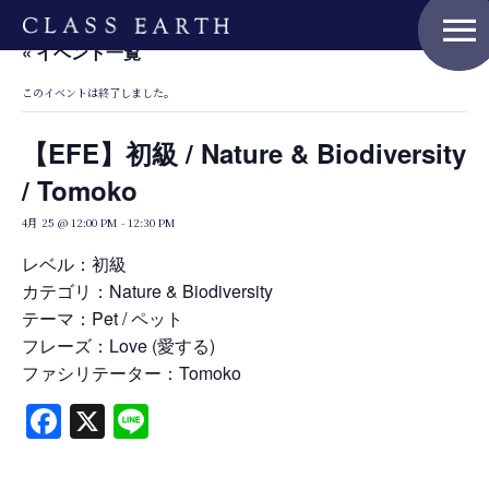
menu
« イベント一覧
このイベントは終了しました。
Home
【EFE】初級 / Nature & Biodiversity
/ Tomoko
Nature Positive Members
4月 25 @ 12:00 PM
-
12:30 PM
レベル：初級
カテゴリ：Nature & Biodiversity
Uniform Project
テーマ：Pet / ペット
フレーズ：Love (愛する)
ファシリテーター：Tomoko
Art Project
Facebook
X
Line
Product Planning