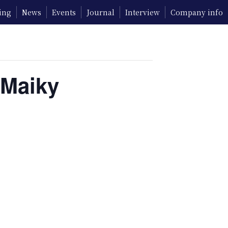
ing
News
Events
Journal
Interview
Company info
 Maiky