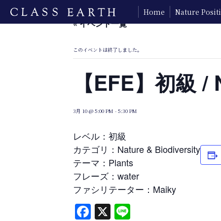
Home
Nature Posi
« イベント一覧
このイベントは終了しました。
【EFE】初級 / Nat
3月 10 @ 5:00 PM
-
5:30 PM
レベル：初級
カテゴリ：Nature & Biodiversity
テーマ：Plants
フレーズ：water
ファシリテーター：Maiky
Facebook
X
Line