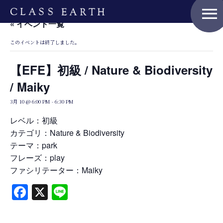
menu
« イベント一覧
このイベントは終了しました。
Home
【EFE】初級 / Nature & Biodiversity
/ Maiky
Nature Positive Members
3月 10 @ 6:00 PM
-
6:30 PM
レベル：初級
カテゴリ：Nature & Biodiversity
Uniform Project
テーマ：park
フレーズ：play
ファシリテーター：Maiky
Art Project
Facebook
X
Line
Product Planning