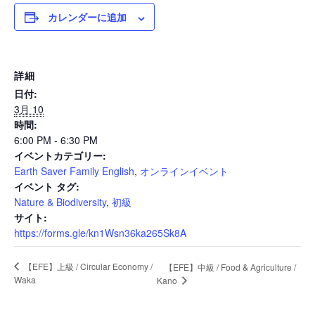
カレンダーに追加
News
詳細
日付:
Events
3月 10
時間:
6:00 PM - 6:30 PM
イベントカテゴリー:
Journal
Earth Saver Family English
,
オンラインイベント
イベント タグ:
Nature & Biodiversity
,
初級
Interview
サイト:
https://forms.gle/kn1Wsn36ka265Sk8A
【EFE】上級 / Circular Economy /
【EFE】中級 / Food & Agriculture /
Online Shop
Waka
Kano