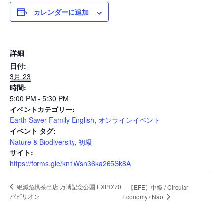
カレンダーに追加
News
詳細
日付:
Events
3月 23
時間:
5:00 PM - 5:30 PM
イベントカテゴリー:
Journal
Earth Saver Family English
,
オンラインイベント
イベント タグ:
Nature & Biodiversity
,
初級
Interview
サイト:
https://forms.gle/kn1Wsn36ka265Sk8A
絶滅危惧茶出店 万博記念公園 EXPO’70
【EFE】中級 / Circular
Online Shop
パビリオン
Economy / Nao