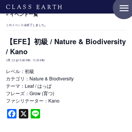
menu
« イベント一覧
このイベントは終了しました。
Home
【EFE】初級 / Nature & Biodiversity
/ Kano
Nature Positive Members
3月 23 @ 5:00 PM
-
5:30 PM
レベル：初級
カテゴリ：Nature & Biodiversity
Uniform Project
テーマ：Leaf / はっぱ
フレーズ：Grow (育つ)
ファシリテーター：Kano
Art Project
Facebook
X
Line
Product Planning