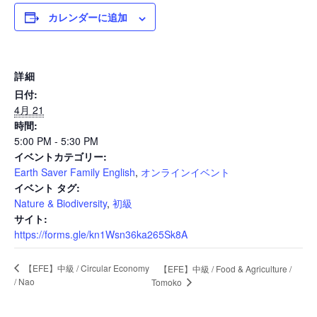
カレンダーに追加
News
詳細
日付:
Events
4月 21
時間:
5:00 PM - 5:30 PM
イベントカテゴリー:
Journal
Earth Saver Family English
,
オンラインイベント
イベント タグ:
Nature & Biodiversity
,
初級
Interview
サイト:
https://forms.gle/kn1Wsn36ka265Sk8A
【EFE】中級 / Circular Economy
【EFE】中級 / Food & Agriculture /
Online Shop
/ Nao
Tomoko