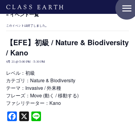
menu
« イベント一覧
このイベントは終了しました。
Home
【EFE】初級 / Nature & Biodiversity
/ Kano
Nature Positive Members
4月 21 @ 5:00 PM
-
5:30 PM
レベル：初級
カテゴリ：Nature & Biodiversity
Uniform Project
テーマ：Invasive / 外来種
フレーズ：Move (動く / 移動する)
ファシリテーター：Kano
Art Project
Facebook
X
Line
Product Planning