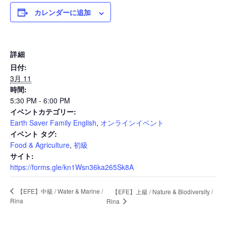
カレンダーに追加
News
詳細
日付:
Events
3月 11
時間:
5:30 PM - 6:00 PM
イベントカテゴリー:
Journal
Earth Saver Family English
,
オンラインイベント
イベント タグ:
Food & Agriculture
,
初級
Interview
サイト:
https://forms.gle/kn1Wsn36ka265Sk8A
【EFE】中級 / Water & Marine /
【EFE】上級 / Nature & Biodiversity /
Online Shop
Rina
Rina