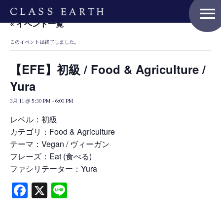
menu
« イベント一覧
このイベントは終了しました。
Home
【EFE】初級 / Food & Agriculture /
Yura
Nature Positive Members
3月 11 @ 5:30 PM
-
6:00 PM
レベル：初級
カテゴリ：Food & Agriculture
Uniform Project
テーマ：Vegan / ヴィーガン
フレーズ：Eat (食べる)
ファシリテーター：Yura
Art Project
Facebook
X
Line
Product Planning