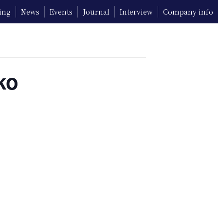
ing
News
Events
Journal
Interview
Company info
ko