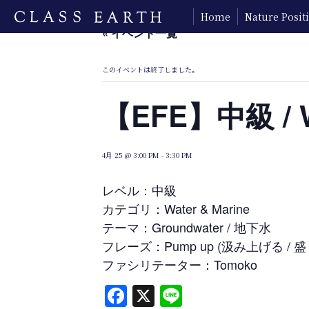
Home
Nature Posi
« イベント一覧
このイベントは終了しました。
【EFE】中級 / Wa
4月 25 @ 3:00 PM
-
3:30 PM
レベル：中級
カテゴリ：Water & Marine
テーマ：Groundwater / 地下水
フレーズ：Pump up (汲み上げる / 
ファシリテーター：Tomoko
Facebook
X
Line