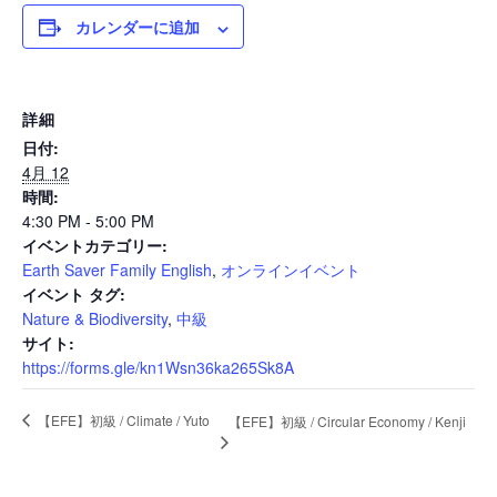
カレンダーに追加
News
詳細
日付:
Events
4月 12
時間:
4:30 PM - 5:00 PM
イベントカテゴリー:
Journal
Earth Saver Family English
,
オンラインイベント
イベント タグ:
Nature & Biodiversity
,
中級
Interview
サイト:
https://forms.gle/kn1Wsn36ka265Sk8A
【EFE】初級 / Climate / Yuto
【EFE】初級 / Circular Economy / Kenji
Online Shop