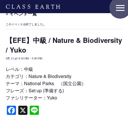
menu
« イベント一覧
このイベントは終了しました。
Home
【EFE】中級 / Nature & Biodiversity
/ Yuko
Nature Positive Members
4月 12 @ 4:30 PM
-
5:00 PM
レベル：中級
カテゴリ：Nature & Biodiversity
Uniform Project
テーマ：National Parks （国立公園）
フレーズ：Set up (準備する)
ファシリテーター：Yuko
Art Project
Facebook
X
Line
Product Planning