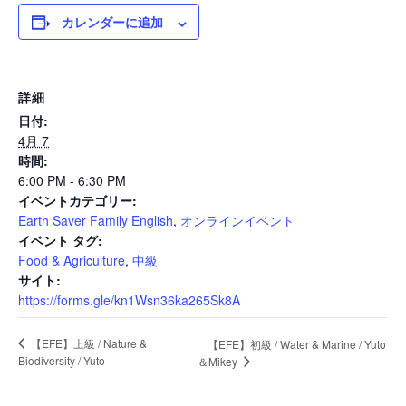
カレンダーに追加
News
詳細
日付:
Events
4月 7
時間:
6:00 PM - 6:30 PM
イベントカテゴリー:
Journal
Earth Saver Family English
,
オンラインイベント
イベント タグ:
Food & Agriculture
,
中級
Interview
サイト:
https://forms.gle/kn1Wsn36ka265Sk8A
【EFE】上級 / Nature &
【EFE】初級 / Water & Marine / Yuto
Online Shop
Biodiversity / Yuto
＆Mikey