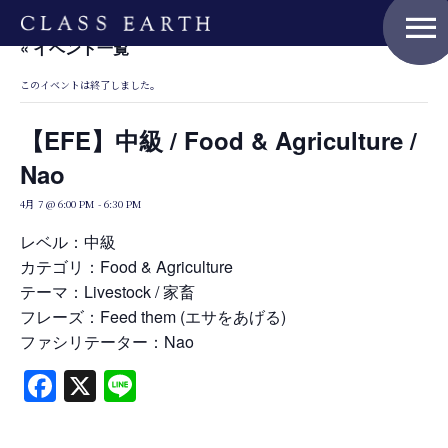
menu
« イベント一覧
このイベントは終了しました。
Home
【EFE】中級 / Food & Agriculture /
Nao
Nature Positive Members
4月 7 @ 6:00 PM
-
6:30 PM
レベル：中級
カテゴリ：Food & Agriculture
Uniform Project
テーマ：Livestock / 家畜
フレーズ：Feed them (エサをあげる)
ファシリテーター：Nao
Art Project
Facebook
X
Line
Product Planning