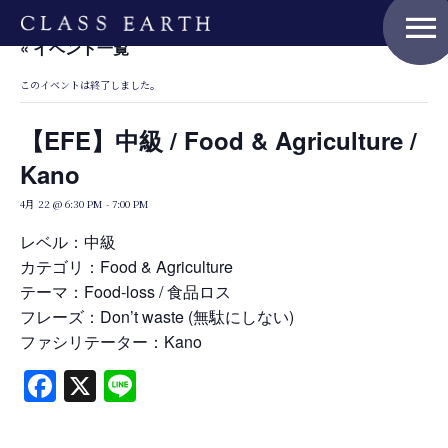
menu
« イベント一覧
このイベントは終了しました。
Home
【EFE】中級 / Food & Agriculture /
Kano
Nature Positive Members
4月 22 @ 6:30 PM
-
7:00 PM
レベル：中級
カテゴリ：Food & Agriculture
Uniform Project
テーマ：Food-loss / 食品ロス
フレーズ：Don’t waste (無駄にしない)
ファシリテーター：Kano
Art Project
Facebook
X
Line
Product Planning