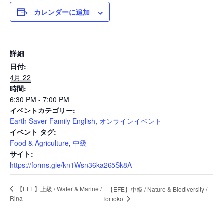
カレンダーに追加
News
詳細
日付:
Events
4月 22
時間:
6:30 PM - 7:00 PM
イベントカテゴリー:
Journal
Earth Saver Family English
,
オンラインイベント
イベント タグ:
Food & Agriculture
,
中級
Interview
サイト:
https://forms.gle/kn1Wsn36ka265Sk8A
【EFE】上級 / Water & Marine /
【EFE】中級 / Nature & Biodiversity /
Online Shop
Rina
Tomoko