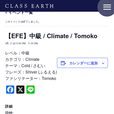
menu
« イベント一覧
このイベントは終了しました。
Home
【EFE】中級 / Climate / Tomoko
4月 27 @ 5:00 PM
-
5:30 PM
Nature Positive Members
レベル：中級
カテゴリ：Climate
カレンダーに追加
Uniform Project
テーマ：Cold / さむい
フレーズ：Shiver (ふるえる)
ファシリテーター：Tomoko
Art Project
Facebook
X
Line
Product Planning
詳細
日付: