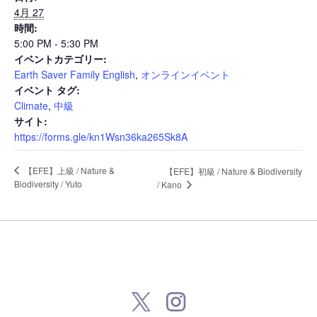
News
4月 27
時間:
5:00 PM - 5:30 PM
Events
イベントカテゴリー:
Earth Saver Family English
,
オンラインイベント
イベント タグ:
Climate
,
中級
Journal
サイト:
https://forms.gle/kn1Wsn36ka265Sk8A
Interview
【EFE】上級 / Nature &
【EFE】初級 / Nature & Biodiversity
Biodiversity / Yuto
/ Kano
Online Shop
Company info