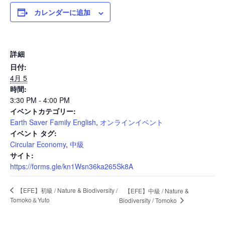
カレンダーに追加
News
詳細
日付:
Events
4月 5
時間:
3:30 PM - 4:00 PM
イベントカテゴリー:
Journal
Earth Saver Family English
,
オンラインイベント
イベント タグ:
Circular Economy
,
中級
Interview
サイト:
https://forms.gle/kn1Wsn36ka265Sk8A
【EFE】初級 / Nature & Biodiversity /
【EFE】中級 / Nature &
Online Shop
Tomoko＆Yuto
Biodiversity / Tomoko