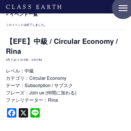
menu
« イベント一覧
このイベントは終了しました。
Home
【EFE】中級 / Circular Economy /
Rina
Nature Positive Members
4月 5 @ 3:30 PM
-
4:00 PM
レベル：中級
カテゴリ：Circular Economy
Uniform Project
テーマ：Subscription / サブスク
フレーズ：Join us (仲間に加わる)
ファシリテーター：Rina
Art Project
Facebook
X
Line
Product Planning