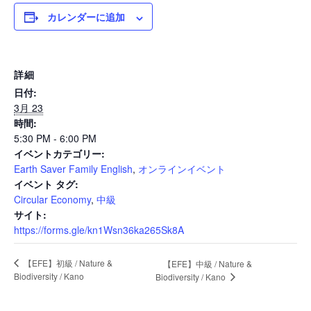
カレンダーに追加
News
詳細
日付:
Events
3月 23
時間:
5:30 PM - 6:00 PM
イベントカテゴリー:
Journal
Earth Saver Family English
,
オンラインイベント
イベント タグ:
Circular Economy
,
中級
Interview
サイト:
https://forms.gle/kn1Wsn36ka265Sk8A
【EFE】初級 / Nature &
【EFE】中級 / Nature &
Online Shop
Biodiversity / Kano
Biodiversity / Kano