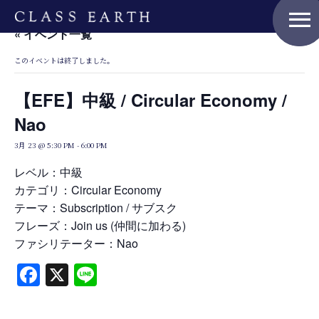
menu
« イベント一覧
このイベントは終了しました。
Home
【EFE】中級 / Circular Economy /
Nao
Nature Positive Members
3月 23 @ 5:30 PM
-
6:00 PM
レベル：中級
カテゴリ：Circular Economy
Uniform Project
テーマ：Subscription / サブスク
フレーズ：Join us (仲間に加わる)
ファシリテーター：Nao
Art Project
Facebook
X
Line
Product Planning