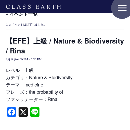
menu
« イベント一覧
このイベントは終了しました。
Home
【EFE】上級 / Nature & Biodiversity
/ Rina
Nature Positive Members
3月 9 @ 6:00 PM
-
6:30 PM
レベル：上級
カテゴリ：Nature & Biodiversity
Uniform Project
テーマ：medicine
フレーズ：the probability of
ファシリテーター：Rina
Art Project
Facebook
X
Line
Product Planning