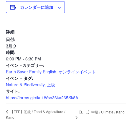
カレンダーに追加
News
詳細
日付:
Events
3月 9
時間:
6:00 PM - 6:30 PM
イベントカテゴリー:
Journal
Earth Saver Family English
,
オンラインイベント
イベント タグ:
Nature & Biodiversity
,
上級
Interview
サイト:
https://forms.gle/kn1Wsn36ka265Sk8A
【EFE】初級 / Food & Agriculture /
【EFE】中級 / Climate / Kano
Online Shop
Kano