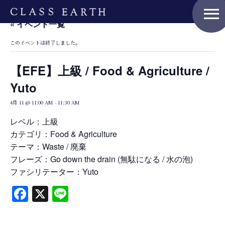
menu
« イベント一覧
このイベントは終了しました。
Home
【EFE】上級 / Food & Agriculture /
Yuto
Nature Positive Members
4月 11 @ 11:00 AM
-
11:30 AM
レベル：上級
カテゴリ：Food & Agriculture
Uniform Project
テーマ：Waste / 廃棄
フレーズ：Go down the drain (無駄になる / 水の泡)
ファシリテーター：Yuto
Art Project
Facebook
X
Line
Product Planning